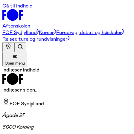
Gå til indhold
Aftenskolen
FOF Sydjylland
Kurser
Foredrag, debat og højskoler
Rejser, ture og rundvisninger
Open menu
Indlæser indhold
Indlæser siden...
FOF Sydjylland
Ågade 27
6000 Kolding