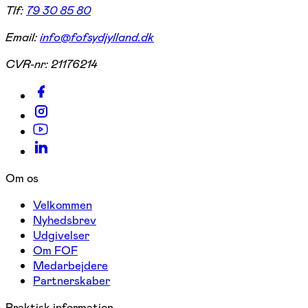
Tlf:
79 30 85 80
Email:
info@fofsydjylland.dk
CVR-nr:
21176214
Om os
Velkommen
Nyhedsbrev
Udgivelser
Om FOF
Medarbejdere
Partnerskaber
Praktisk information