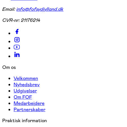
Email:
info@fofsydjylland.dk
CVR-nr:
21176214
Om os
Velkommen
Nyhedsbrev
Udgivelser
Om FOF
Medarbejdere
Partnerskaber
Praktisk information