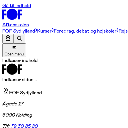
Gå til indhold
Aftenskolen
FOF Sydjylland
Kurser
Foredrag, debat og højskoler
Rejs
Open menu
Indlæser indhold
Indlæser siden...
FOF Sydjylland
Ågade 27
6000 Kolding
Tlf:
79 30 85 80