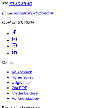
Tlf:
79 30 85 80
Email:
info@fofsydjylland.dk
CVR-nr:
21176214
Om os
Velkommen
Nyhedsbrev
Udgivelser
Om FOF
Medarbejdere
Partnerskaber
Praktisk information