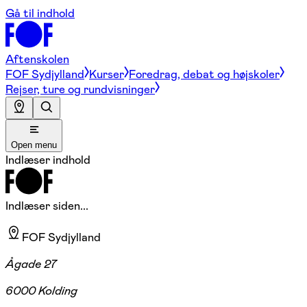
Gå til indhold
Aftenskolen
FOF Sydjylland
Kurser
Foredrag, debat og højskoler
Rejser, ture og rundvisninger
Open menu
Indlæser indhold
Indlæser siden...
FOF Sydjylland
Ågade 27
6000 Kolding