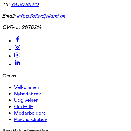
Tlf:
79 30 85 80
Email:
info@fofsydjylland.dk
CVR-nr:
21176214
Om os
Velkommen
Nyhedsbrev
Udgivelser
Om FOF
Medarbejdere
Partnerskaber
Praktisk information