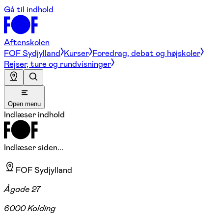
Gå til indhold
Aftenskolen
FOF Sydjylland
Kurser
Foredrag, debat og højskoler
Rejser, ture og rundvisninger
Open menu
Indlæser indhold
Indlæser siden...
FOF Sydjylland
Ågade 27
6000 Kolding