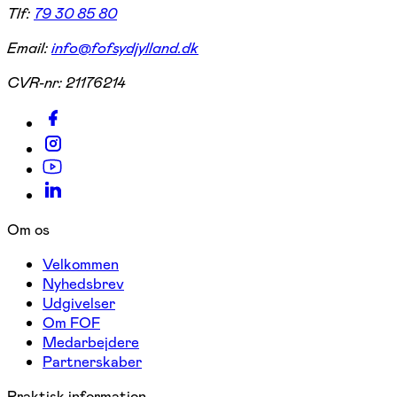
Tlf:
79 30 85 80
Email:
info@fofsydjylland.dk
CVR-nr:
21176214
Om os
Velkommen
Nyhedsbrev
Udgivelser
Om FOF
Medarbejdere
Partnerskaber
Praktisk information