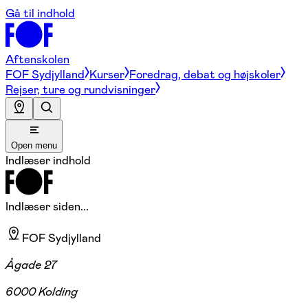
Gå til indhold
Aftenskolen
FOF Sydjylland
Kurser
Foredrag, debat og højskoler
Rejser, ture og rundvisninger
Open menu
Indlæser indhold
Indlæser siden...
FOF Sydjylland
Ågade 27
6000 Kolding