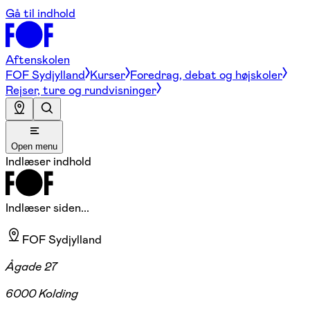
Gå til indhold
Aftenskolen
FOF Sydjylland
Kurser
Foredrag, debat og højskoler
Rejser, ture og rundvisninger
Open menu
Indlæser indhold
Indlæser siden...
FOF Sydjylland
Ågade 27
6000 Kolding