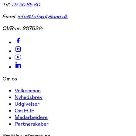
Tlf:
79 30 85 80
Email:
info@fofsydjylland.dk
CVR-nr:
21176214
Om os
Velkommen
Nyhedsbrev
Udgivelser
Om FOF
Medarbejdere
Partnerskaber
Praktisk information