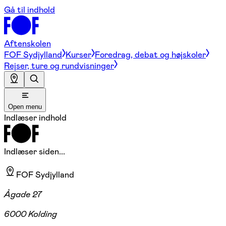
Gå til indhold
Aftenskolen
FOF Sydjylland
Kurser
Foredrag, debat og højskoler
Rejser, ture og rundvisninger
Open menu
Indlæser indhold
Indlæser siden...
FOF Sydjylland
Ågade 27
6000 Kolding