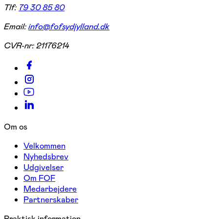
Tlf:
79 30 85 80
Email:
info@fofsydjylland.dk
CVR-nr:
21176214
Om os
Velkommen
Nyhedsbrev
Udgivelser
Om FOF
Medarbejdere
Partnerskaber
Praktisk information