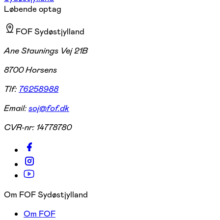
Løbende optag
FOF Sydøstjylland
Ane Staunings Vej 21B
8700 Horsens
Tlf:
76258988
Email:
soj@fof.dk
CVR-nr:
14778780
Om FOF Sydøstjylland
Om FOF