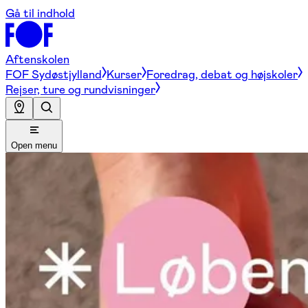
Gå til indhold
Aftenskolen
FOF Sydøstjylland
Kurser
Foredrag, debat og højskoler
Rejser, ture og rundvisninger
Open menu