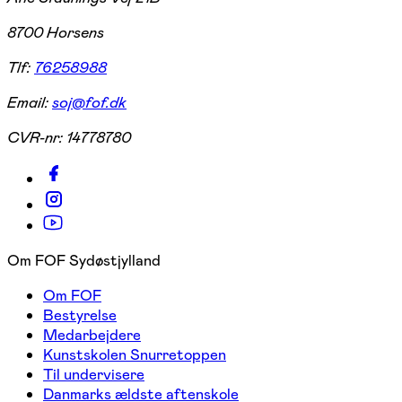
8700 Horsens
Tlf:
76258988
Email:
soj@fof.dk
CVR-nr:
14778780
Om FOF Sydøstjylland
Om FOF
Bestyrelse
Medarbejdere
Kunstskolen Snurretoppen
Til undervisere
Danmarks ældste aftenskole