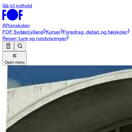
Gå til indhold
Aftenskolen
FOF Sydøstjylland
Kurser
Foredrag, debat og højskoler
Rejser, ture og rundvisninger
Open menu