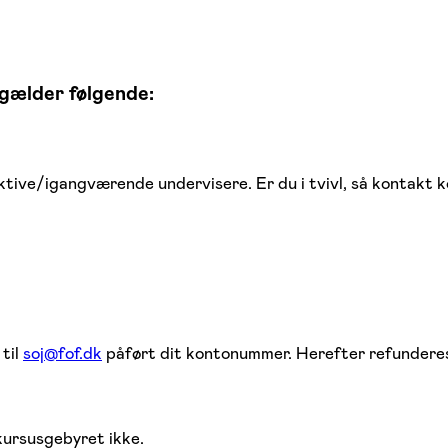
gælder følgende:
tive/igangværende undervisere. Er du i tvivl, så kontakt k
 til
soj@fof.dk
påført dit kontonummer. Herefter refunderes
kursusgebyret ikke.