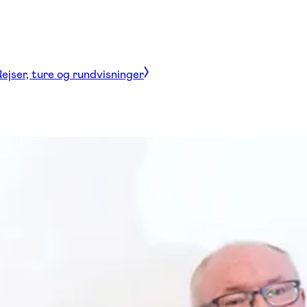
ejser, ture og rundvisninger