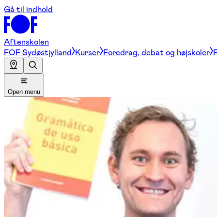
Gå til indhold
Aftenskolen
FOF Sydøstjylland
Kurser
Foredrag, debat og højskoler
R
Open menu