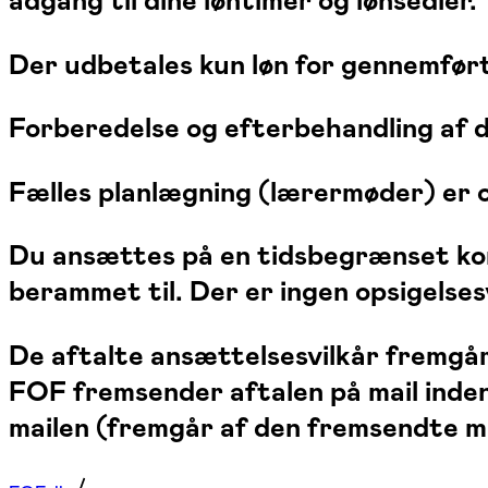
adgang til dine løntimer og lønsedler.
Der udbetales kun løn for gennemført
Forberedelse og efterbehandling af d
Fælles planlægning (lærermøder) er og
Du ansættes på en tidsbegrænset kontr
berammet til. Der er ingen opsigelse
De aftalte ansættelsesvilkår fremgår
FOF fremsender aftalen på mail inden
mailen (fremgår af den fremsendte mai