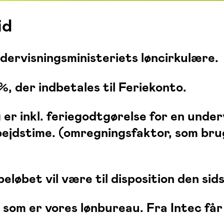
id
dervisningsministeriets løncirkulære.
, der indbetales til Feriekonto.
g er inkl. feriegodtgørelse for en unde
arbejdstime. (omregningsfaktor, som br
eløbet vil være til disposition den s
, som er vores lønbureau. Fra Intec få