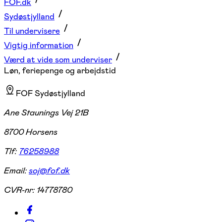
FOF.dk
Sydøstjylland
Til undervisere
Vigtig information
Værd at vide som underviser
Løn, feriepenge og arbejdstid
FOF Sydøstjylland
Ane Staunings Vej 21B
8700 Horsens
Tlf:
76258988
Email:
soj@fof.dk
CVR-nr:
14778780