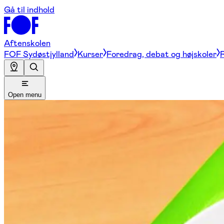
Gå til indhold
Aftenskolen
FOF Sydøstjylland
Kurser
Foredrag, debat og højskoler
R
Open menu