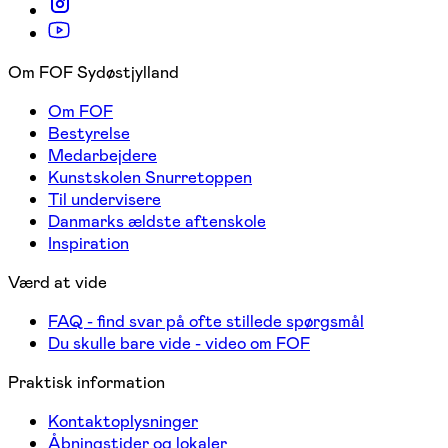
Om FOF Sydøstjylland
Om FOF
Bestyrelse
Medarbejdere
Kunstskolen Snurretoppen
Til undervisere
Danmarks ældste aftenskole
Inspiration
Værd at vide
FAQ - find svar på ofte stillede spørgsmål
Du skulle bare vide - video om FOF
Praktisk information
Kontaktoplysninger
Åbningstider og lokaler