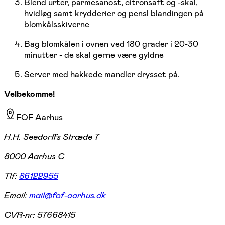
Blend urter, parmesanost, citronsaft og -skal,
hvidløg samt krydderier og pensl blandingen på
blomkålsskiverne
Bag blomkålen i ovnen ved 180 grader i 20-30
minutter - de skal gerne være gyldne
Server med hakkede mandler drysset på.
Velbekomme!
FOF Aarhus
H.H. Seedorffs Stræde 7
8000 Aarhus C
Tlf:
86122955
Email:
mail@fof-aarhus.dk
CVR-nr:
57668415