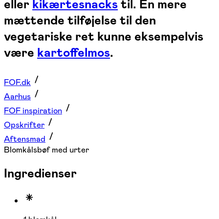
eller
kikærtesnacks
til. En mere
mættende tilføjelse til den
vegetariske ret kunne eksempelvis
være
kartoffelmos
.
FOF.dk
Aarhus
FOF inspiration
Opskrifter
Aftensmad
Blomkålsbøf med urter
Ingredienser