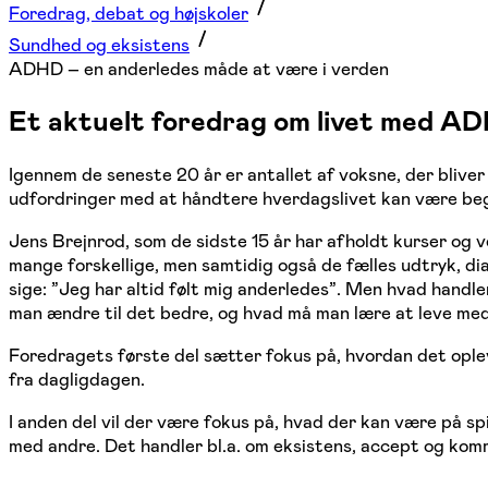
Foredrag, debat og højskoler
Sundhed og eksistens
ADHD – en anderledes måde at være i verden
Et aktuelt foredrag om livet med 
Igennem de seneste 20 år er antallet af voksne, der bli
udfordringer med at håndtere hverdagslivet kan være beg
Jens Brejnrod, som de sidste 15 år har afholdt kurser og
mange forskellige, men samtidig også de fælles udtryk, d
sige: ”Jeg har altid følt mig anderledes”. Men hvad hand
man ændre til det bedre, og hvad må man lære at leve me
Foredragets første del sætter fokus på, hvordan det op
fra dagligdagen.
I anden del vil der være fokus på, hvad der kan være på sp
med andre. Det handler bl.a. om eksistens, accept og kommu