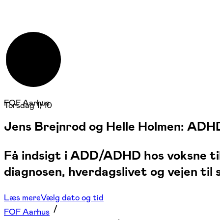
FOF Aarhus
Torsdag 1/10
Jens Brejnrod og Helle Holmen: ADHD
Få indsigt i ADD/ADHD hos voksne ti
diagnosen, hverdagslivet og vejen til 
Læs mere
Vælg dato og tid
FOF Aarhus