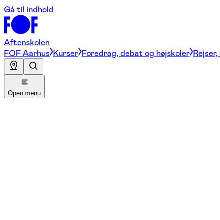
Gå til indhold
Aftenskolen
FOF Aarhus
Kurser
Foredrag, debat og højskoler
Rejser,
Open menu