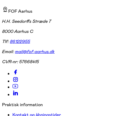
FOF Aarhus
H.H. Seedorffs Stræde 7
8000 Aarhus C
Tlf:
86122955
Email:
mail@fof-aarhus.dk
CVR-nr:
57668415
Praktisk information
Kontakt og åbningstider