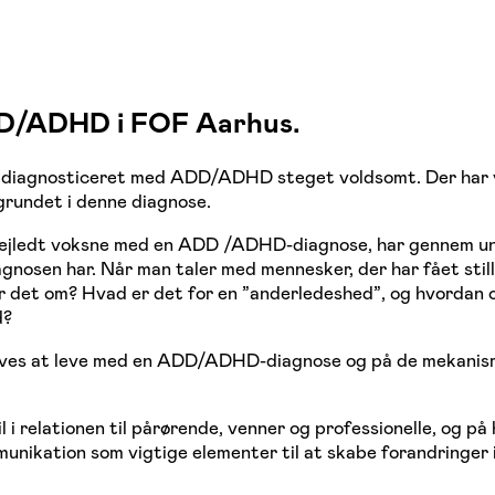
ADD/ADHD i FOF
Aarhus
.
ver diagnosticeret med ADD/ADHD steget voldsomt. Der har 
rundet i denne diagnose.
 vejledt voksne med en ADD /ADHD-diagnose, har gennem unde
iagnosen har. Når man taler med mennesker, der har fået s
ler det om? Hvad er det for en ”anderledeshed”, og hvorda
d?
leves at leve med en ADD/ADHD-diagnose og på de mekanism
il i relationen til pårørende, venner og professionelle, og
nikation som vigtige elementer til at skabe forandringer i 