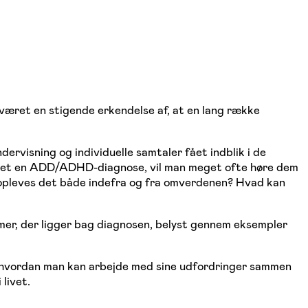
været en stigende erkendelse af, at en lang række
rvisning og individuelle samtaler fået indblik i de
tillet en ADD/ADHD-diagnose, vil man meget ofte høre dem
n opleves det både indefra og fra omverdenen? Hvad kan
er, der ligger bag diagnosen, belyst gennem eksempler
 på hvordan man kan arbejde med sine udfordringer sammen
livet.