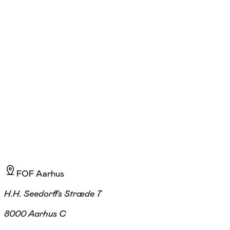
FOF Aarhus
Se hold
Tai Chi Chuan for øvede
Aarhus C
1 hold
FOF Aarhus
H.H. Seedorffs Stræde 7
8000 Aarhus C