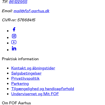
Tlf:
86122955
Email:
mail@fof-aarhus.dk
CVR-nr:
57668415
Praktisk information
Kontakt og åbningstider
Salgsbetingelser
Privatlivspolitik
Parkering
Tilgængelighed og handicapforhold
Undervisernet og Mit FOF
Om FOF Aarhus