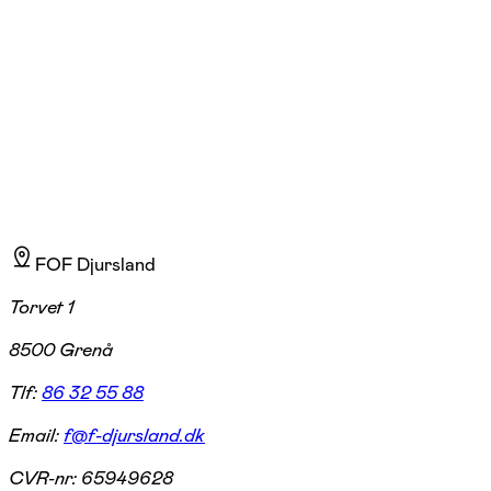
kommer han fra Argentina, og spansk er hans modersmål; han er
tosproget i engelsk og taler også dansk. Han er desuden sportslærer,
fodboldtræner og har gennemført kurser i svømmeundervisning.
Braians undervisning bygger på en international og kritisk tilgang,
inspireret af rejser, kulturmøder, film og naturen. Efter ti år på farten har
han nu slået sig ned på Djursland med sin familie.
FOF Djursland
Torvet 1
8500 Grenå
Tlf:
86 32 55 88
Email:
f@f-djursland.dk
CVR-nr:
65949628