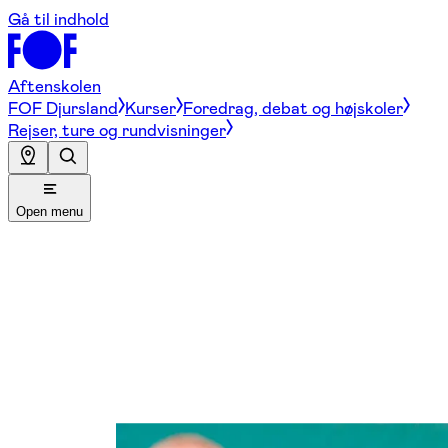
Gå til indhold
Aftenskolen
FOF Djursland
Kurser
Foredrag, debat og højskoler
Rejser, ture og rundvisninger
Open menu