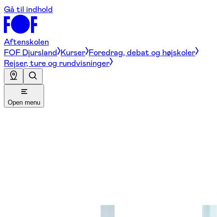
Gå til indhold
Aftenskolen
FOF Djursland
Kurser
Foredrag, debat og højskoler
Rejser, ture og rundvisninger
Open menu