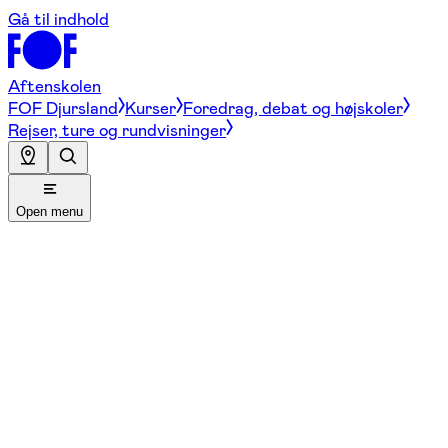
Gå til indhold
Aftenskolen
FOF Djursland
Kurser
Foredrag, debat og højskoler
Rejser, ture og rundvisninger
Open menu