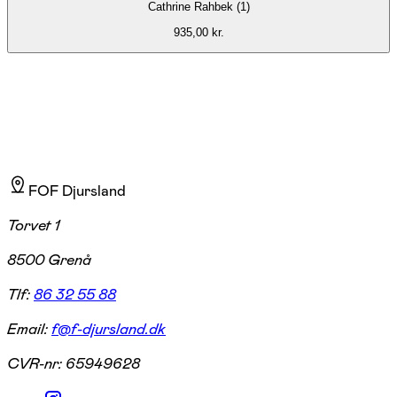
Cathrine Rahbek (1)
935,00 kr.
FOF Djursland
Torvet 1
8500 Grenå
Tlf:
86 32 55 88
Email:
f@f-djursland.dk
CVR-nr:
65949628