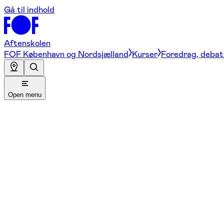
Gå til indhold
Aftenskolen
FOF København og Nordsjælland
Kurser
Foredrag, debat 
Open menu