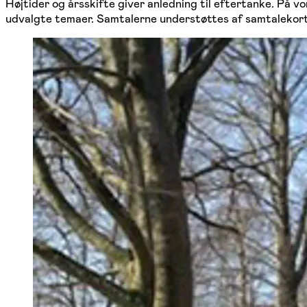
Højtider og årsskifte giver anledning til eftertanke. På v
udvalgte temaer. Samtalerne understøttes af samtalekort