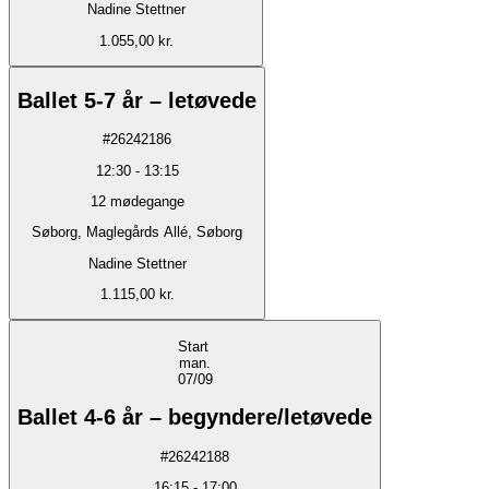
Nadine Stettner
1.055,00 kr.
Ballet 5-7 år – letøvede
#
26242186
12:30
-
13:15
12
mødegange
Søborg, Maglegårds Allé, Søborg
Nadine Stettner
1.115,00 kr.
Start
man.
07/09
Ballet 4-6 år – begyndere/letøvede
#
26242188
16:15
-
17:00