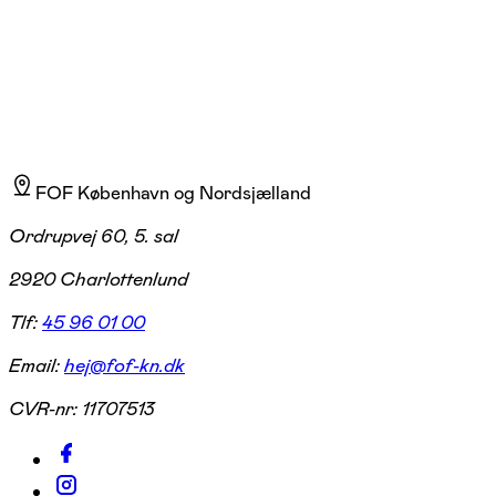
kvinder.
FOF København og Nordsjælland
Ordrupvej 60, 5. sal
2920 Charlottenlund
Tlf:
45 96 01 00
Email:
hej@fof-kn.dk
CVR-nr:
11707513