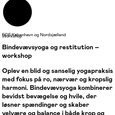
FOF København og Nordsjælland
Workshop
Bindevævsyoga og restitution –
workshop
Oplev en blid og sanselig yogapraksis
med fokus på ro, nærvær og kropslig
harmoni. Bindevævsyoga kombinerer
bevidst bevægelse og hvile, der
løsner spændinger og skaber
velvære og balance i både krop og