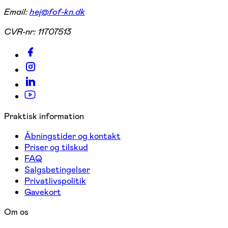
Email:
hej@fof-kn.dk
CVR-nr:
11707513
Praktisk information
Åbningstider og kontakt
Priser og tilskud
FAQ
Salgsbetingelser
Privatlivspolitik
Gavekort
Om os