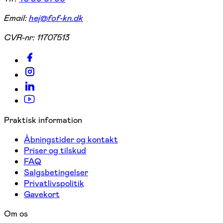
Email:
hej@fof-kn.dk
CVR-nr:
11707513
Praktisk information
Åbningstider og kontakt
Priser og tilskud
FAQ
Salgsbetingelser
Privatlivspolitik
Gavekort
Om os