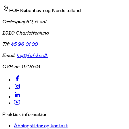
FOF København og Nordsjælland
Ordrupvej 60, 5. sal
2920 Charlottenlund
Tlf:
45 96 01 00
Email:
hej@fof-kn.dk
CVR-nr:
11707513
Praktisk information
Åbningstider og kontakt