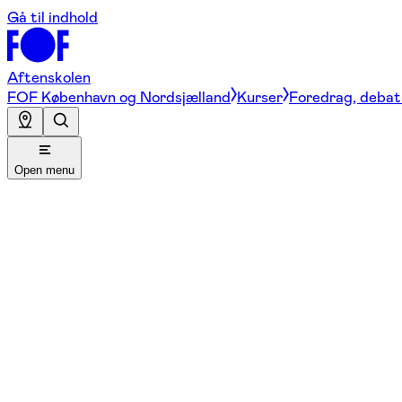
Gå til indhold
Aftenskolen
FOF København og Nordsjælland
Kurser
Foredrag, debat 
Open menu