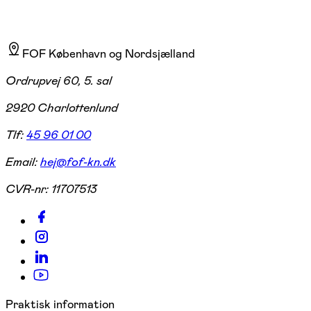
FOF København og Nordsjælland
Ordrupvej 60, 5. sal
2920 Charlottenlund
Tlf:
45 96 01 00
Email:
hej@fof-kn.dk
CVR-nr:
11707513
Praktisk information