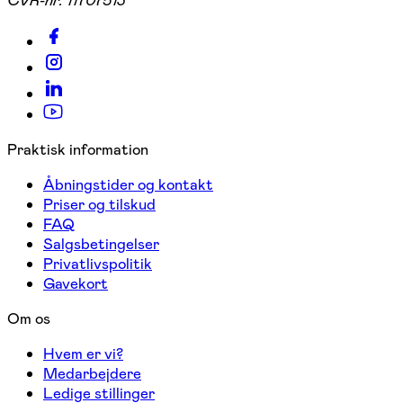
CVR-nr:
11707513
Praktisk information
Åbningstider og kontakt
Priser og tilskud
FAQ
Salgsbetingelser
Privatlivspolitik
Gavekort
Om os
Hvem er vi?
Medarbejdere
Ledige stillinger