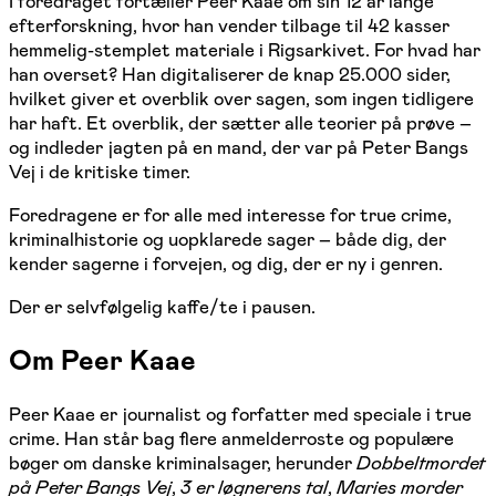
I foredraget fortæller Peer Kaae om sin 12 år lange
efterforskning, hvor han vender tilbage til 42 kasser
hemmelig-stemplet materiale i Rigsarkivet. For hvad har
han overset? Han digitaliserer de knap 25.000 sider,
hvilket giver et overblik over sagen, som ingen tidligere
har haft. Et overblik, der sætter alle teorier på prøve –
og indleder jagten på en mand, der var på Peter Bangs
Vej i de kritiske timer.
Foredragene er for alle med interesse for true crime,
kriminalhistorie og uopklarede sager – både dig, der
kender sagerne i forvejen, og dig, der er ny i genren.
Der er selvfølgelig kaffe/te i pausen.
Om Peer Kaae
Peer Kaae er journalist og forfatter med speciale i true
crime. Han står bag flere anmelderroste og populære
bøger om danske kriminalsager, herunder
Dobbeltmordet
på Peter Bangs Vej
,
3 er løgnerens tal
,
Maries morder