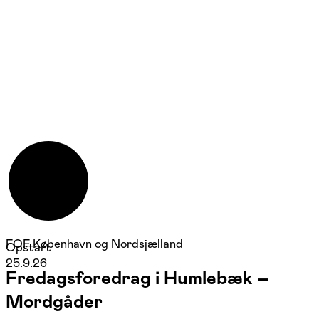
FOF København og Nordsjælland
Opstart
25.9.26
Fredagsforedrag i Humlebæk –
Mordgåder