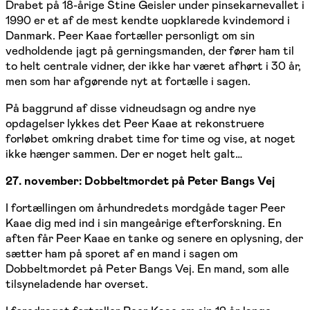
Drabet på 18-årige Stine Geisler under pinsekarnevallet i
1990 er et af de mest kendte uopklarede kvindemord i
Danmark. Peer Kaae fortæller personligt om sin
vedholdende jagt på gerningsmanden, der fører ham til
to helt centrale vidner, der ikke har været afhørt i 30 år,
men som har afgørende nyt at fortælle i sagen.
På baggrund af disse vidneudsagn og andre nye
opdagelser lykkes det Peer Kaae at rekonstruere
forløbet omkring drabet time for time og vise, at noget
ikke hænger sammen. Der er noget helt galt…
27. november: Dobbeltmordet på Peter Bangs Vej
I fortællingen om århundredets mordgåde tager Peer
Kaae dig med ind i sin mangeårige efterforskning. En
aften får Peer Kaae en tanke og senere en oplysning, der
sætter ham på sporet af en mand i sagen om
Dobbeltmordet på Peter Bangs Vej. En mand, som alle
tilsyneladende har overset.