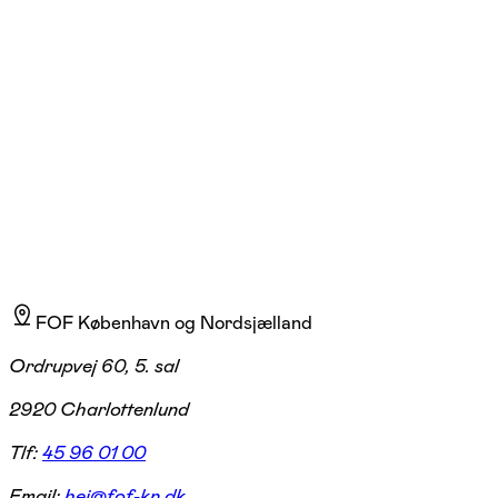
Kirsten Breland
Læs mere
FOF København og Nordsjælland
Ordrupvej 60, 5. sal
2920 Charlottenlund
Tlf:
45 96 01 00
Email:
hej@fof-kn.dk