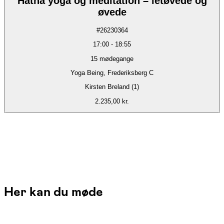
Hatha yoga og meditation – letøvede og
øvede
#
26230364
17:00
-
18:55
15
mødegange
Yoga Being, Frederiksberg C
Kirsten Breland (1)
2.235,00 kr.
Her kan du møde