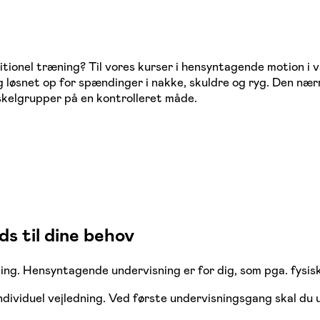
tionel træning? Til vores kurser i hensyntagende motion i v
og løsnet op for spændinger i nakke, skuldre og ryg. Den næ
skelgrupper på en kontrolleret måde.
s til dine behov
g. Hensyntagende undervisning er for dig, som pga. fysiske
individuel vejledning. Ved første undervisningsgang skal du 