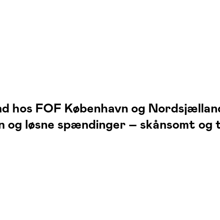
vand hos FOF København og Nordsjælla
n og løsne spændinger – skånsomt og tr