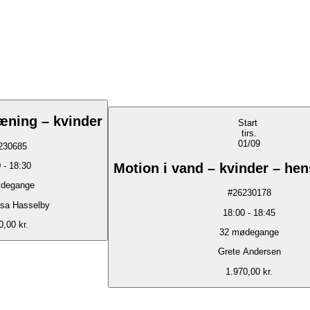
æning – kvinder
Start
tirs.
01/09
230685
Motion i vand – kvinder – he
0
-
18:30
degange
#
26230178
osa Hasselby
18:00
-
18:45
0,00 kr.
32
mødegange
Grete Andersen
1.970,00 kr.