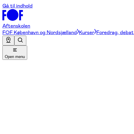
Gå til indhold
Aftenskolen
FOF København og Nordsjælland
Kurser
Foredrag, debat 
Open menu