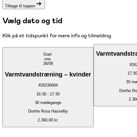
Tilbage til toppen
Vælg dato og tid
Klik på et tidspunkt for mere info og tilmelding.
Varmtvandstr
Start
ons.
26/08
#
26
Varmtvandstræning – kvinder
17:3
30
mø
#
26230684
Dorthe R
16:30
-
17:30
2.36
30
mødegange
Dorthe Rosa Hasselby
2.360,00 kr.