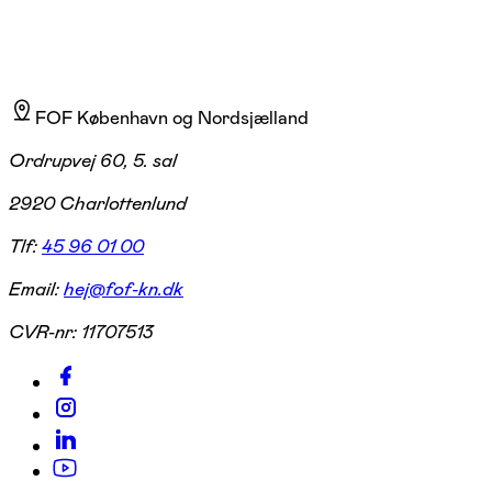
FOF København og Nordsjælland
Ordrupvej 60, 5. sal
2920 Charlottenlund
Tlf:
45 96 01 00
Email:
hej@fof-kn.dk
CVR-nr:
11707513