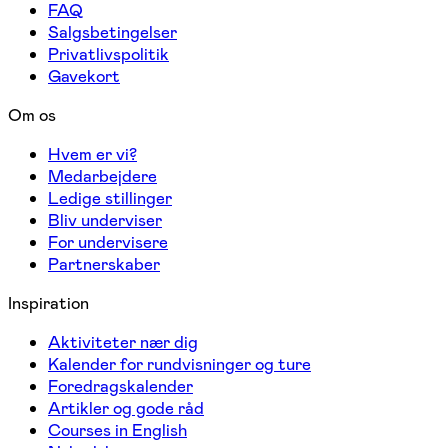
FAQ
Salgsbetingelser
Privatlivspolitik
Gavekort
Om os
Hvem er vi?
Medarbejdere
Ledige stillinger
Bliv underviser
For undervisere
Partnerskaber
Inspiration
Aktiviteter nær dig
Kalender for rundvisninger og ture
Foredragskalender
Artikler og gode råd
Courses in English