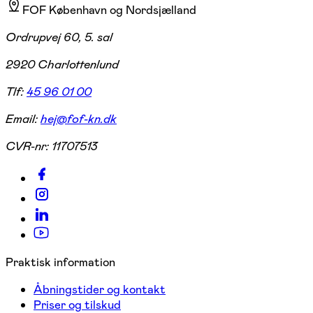
FOF København og Nordsjælland
Ordrupvej 60, 5. sal
2920 Charlottenlund
Tlf:
45 96 01 00
Email:
hej@fof-kn.dk
CVR-nr:
11707513
Praktisk information
Åbningstider og kontakt
Priser og tilskud