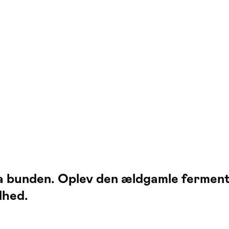
k
 bunden. Oplev den ældgamle fermenter
dhed.