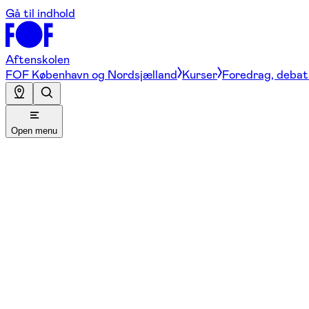
Gå til indhold
Aftenskolen
FOF København og Nordsjælland
Kurser
Foredrag, debat 
Open menu