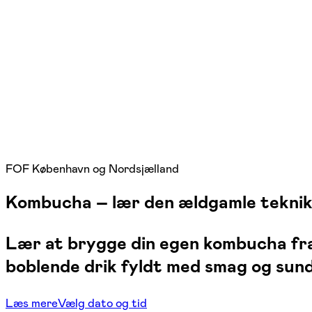
FOF København og Nordsjælland
Kombucha – lær den ældgamle tekni
Lær at brygge din egen kombucha fra
boblende drik fyldt med smag og sun
Læs mere
Vælg dato og tid