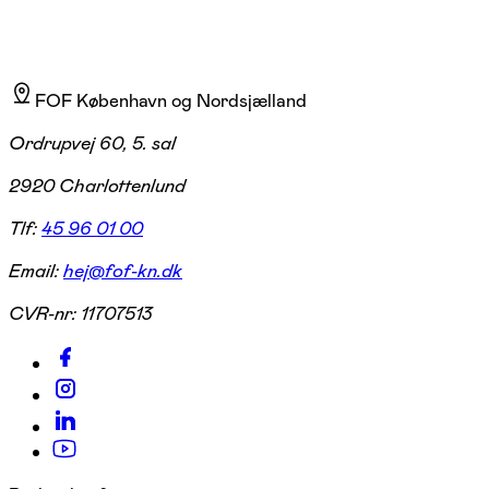
FOF København og Nordsjælland
Ordrupvej 60, 5. sal
2920 Charlottenlund
Tlf:
45 96 01 00
Email:
hej@fof-kn.dk
CVR-nr:
11707513