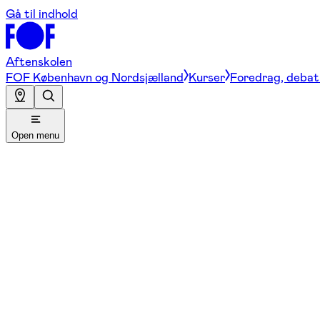
Gå til indhold
Aftenskolen
FOF København og Nordsjælland
Kurser
Foredrag, debat 
Open menu