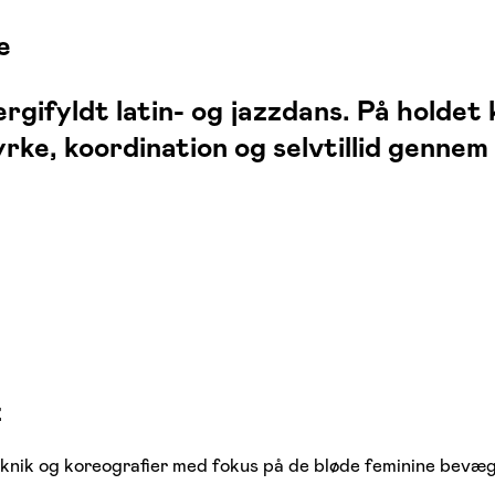
e
fyldt latin- og jazzdans. På holdet 
e, koordination og selvtillid gennem da
z
nik og koreografier med fokus på de bløde feminine bevæge