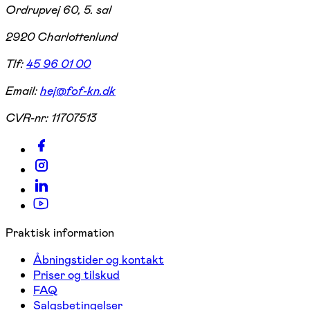
Ordrupvej 60, 5. sal
2920 Charlottenlund
Tlf:
45 96 01 00
Email:
hej@fof-kn.dk
CVR-nr:
11707513
Praktisk information
Åbningstider og kontakt
Priser og tilskud
FAQ
Salgsbetingelser