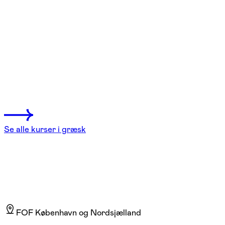
FOF København og Nordsjælland
Se hold
Oldgræsk – fortsættere
1 hold
Se alle kurser i græsk
FOF København og Nordsjælland