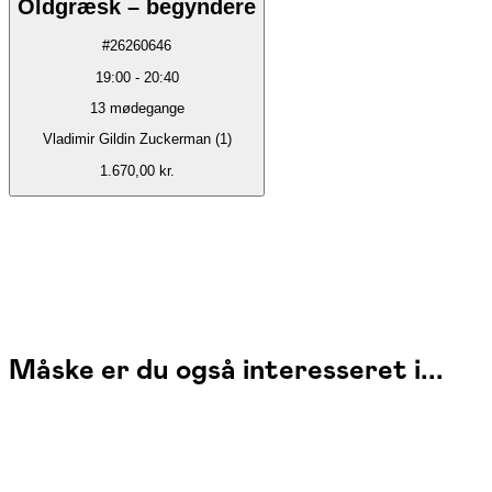
Oldgræsk – begyndere
#
26260646
19:00
-
20:40
13
mødegange
Vladimir Gildin Zuckerman (1)
1.670,00 kr.
Måske er du også interesseret i...