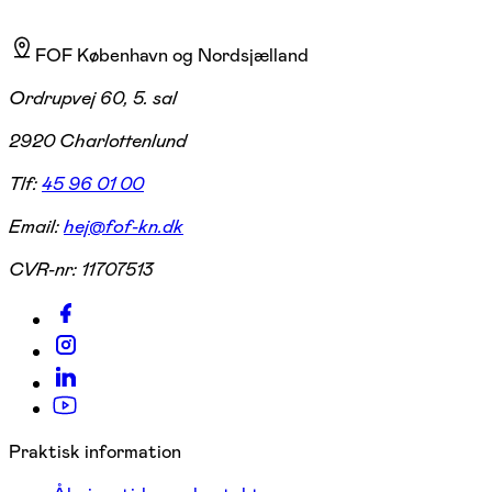
FOF København og Nordsjælland
Ordrupvej 60, 5. sal
2920 Charlottenlund
Tlf:
45 96 01 00
Email:
hej@fof-kn.dk
CVR-nr:
11707513
Praktisk information