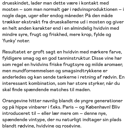
drueskindet, lader man dette være i kontakt med
mosten – som man normalt gør i rødvinsproduktionen – i
nogle dage, uger eller endog måneder. På den måde
trækker ekstrakt fra drueskallerne ud i mosten og giver
en helt anden karakter end i en almindelig hvidvin med
mindre syre, frugt og friskhed, mere krop, fylde og
'funky' noter.
Resultatet er groft sagt en hvidvin med mørkere farve,
fyldigere smag og en god tanninstruktur. Disse vine har
som regel en hvidvins friske frugtsyre og milde aromaer,
men mundfornemmelsen og smagsindtrykkene er
anderledes og kan sende tankerne i retning af rødvin. En
interessant kombination, som har store styrker, når du
skal finde spændende matches til maden.
Orangevine hitter navnlig blandt de yngre generationer
og på hippe vinbarer i f.eks. Paris – og København! Bliv
introduceret til – eller lær mere om – denne nye,
spændende vintype, der nu naturligt indtager sin plads
blandt rødvine, hvidvine og rosévine.