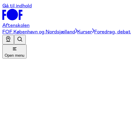
Gå til indhold
Aftenskolen
FOF København og Nordsjælland
Kurser
Foredrag, debat 
Open menu