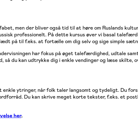
lfabet, men der bliver også tid til at høre om Ruslands kult
ussisk professionelt. På dette kursus øver vi basal talefær
ædt på til f.eks. at fortælle om dig selv og sige simple sætn
ndervisningen har fokus på øget talefærdighed, udtale samt
så du kan udtrykke dig i enkle vendinger og læse skilte, ov
 enkle ytringer, når folk taler langsomt og tydeligt. Du fors
rdforråd. Du kan skrive meget korte tekster, f.eks. et pos
velse her
.