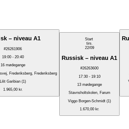
sk – niveau A1
Ru
Start
tirs.
22/09
#
26261906
Russisk – niveau A1
19:00
-
20:40
16
mødegange
#
26263600
vej, Frederiksberg, Frederiksberg
17:30
-
19:10
Lilit Garibian (1)
13
mødegange
1.965,00 kr.
Stavnsholtskolen, Farum
Viggo Borgen-Schmidt (1)
1.670,00 kr.