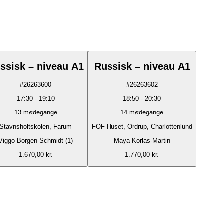
ssisk – niveau A1
Russisk – niveau A1
#
26263600
#
26263602
17:30
-
19:10
18:50
-
20:30
13
mødegange
14
mødegange
Stavnsholtskolen, Farum
FOF Huset, Ordrup, Charlottenlund
Viggo Borgen-Schmidt (1)
Maya Korlas-Martin
1.670,00 kr.
1.770,00 kr.