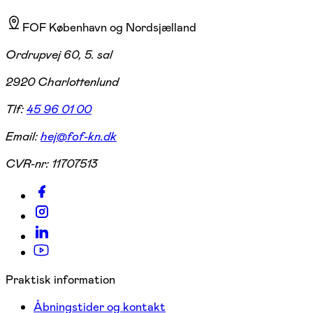
FOF København og Nordsjælland
Ordrupvej 60, 5. sal
2920 Charlottenlund
Tlf:
45 96 01 00
Email:
hej@fof-kn.dk
CVR-nr:
11707513
Praktisk information
Åbningstider og kontakt