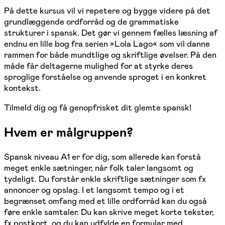
På dette kursus vil vi repetere og bygge videre på det
grundlæggende ordforråd og de grammatiske
strukturer i spansk. Det gør vi gennem fælles læsning af
endnu en lille bog fra serien »Lola Lago« som vil danne
rammen for både mundtlige og skriftlige øvelser. På den
måde får deltagerne mulighed for at styrke deres
sproglige forståelse og anvende sproget i en konkret
kontekst.
Tilmeld dig og få genopfrisket dit glemte spansk!
Hvem er målgruppen?
Spansk niveau A1 er for dig, som allerede kan forstå
meget enkle sætninger, når folk taler langsomt og
tydeligt. Du forstår enkle skriftlige sætninger som fx
annoncer og opslag. I et langsomt tempo og i et
begrænset omfang med et lille ordforråd kan du også
føre enkle samtaler. Du kan skrive meget korte tekster,
fx postkort, og du kan udfylde en formular med