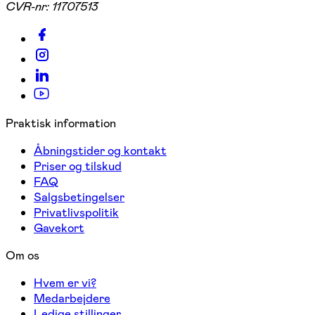
CVR-nr:
11707513
Praktisk information
Åbningstider og kontakt
Priser og tilskud
FAQ
Salgsbetingelser
Privatlivspolitik
Gavekort
Om os
Hvem er vi?
Medarbejdere
Ledige stillinger