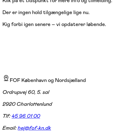
Klik på et tidspunkt for mere info og tilmelding.
Der er ingen hold tilgængelige lige nu.
Kig forbi igen senere – vi opdaterer løbende.
FOF København og Nordsjælland
Ordrupvej 60, 5. sal
2920 Charlottenlund
Tlf:
45 96 01 00
Email:
hej@fof-kn.dk