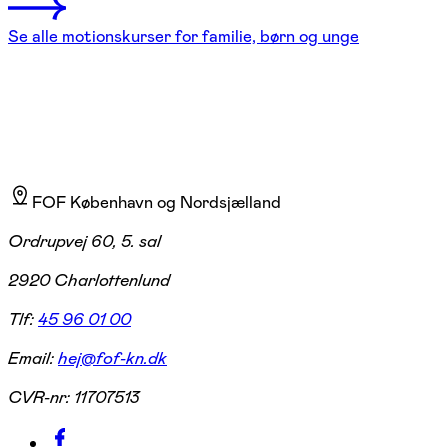
Se alle motionskurser for familie, børn og unge
FOF København og Nordsjælland
Ordrupvej 60, 5. sal
2920 Charlottenlund
Tlf:
45 96 01 00
Email:
hej@fof-kn.dk
CVR-nr:
11707513