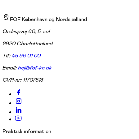
FOF København og Nordsjælland
Ordrupvej 60, 5. sal
2920 Charlottenlund
Tlf:
45 96 01 00
Email:
hej@fof-kn.dk
CVR-nr:
11707513
Praktisk information