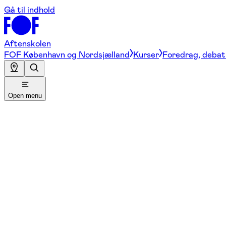
Gå til indhold
Aftenskolen
FOF København og Nordsjælland
Kurser
Foredrag, debat 
Open menu