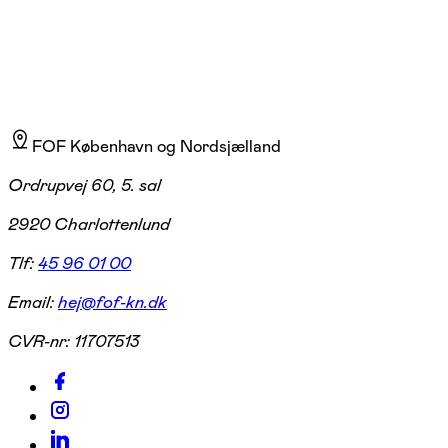
FOF København og Nordsjælland
Ordrupvej 60, 5. sal
2920 Charlottenlund
Tlf:
45 96 01 00
Email:
hej@fof-kn.dk
CVR-nr:
11707513