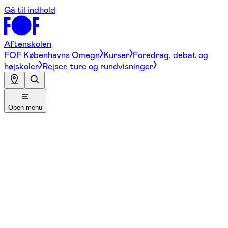
Gå til indhold
Aftenskolen
FOF Københavns Omegn
Kurser
Foredrag, debat og
højskoler
Rejser, ture og rundvisninger
Open menu