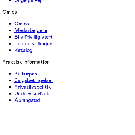
Om os
Om os
Medarbejdere
Bliv frivillig vært
Ledige stillinger
Katalog
Praktisk information
Kulturpas
Salgsbetingelser
Privatlivspolitik
UnderviserNet
Åbningstid