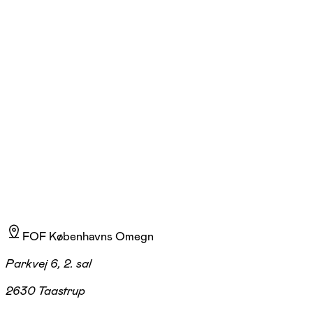
Karen Tortzen
Læs mere
Jeg er uddannet inden for litteratur og arbejder også som selvstændig
litterær oversætter, hvilket giver mig et særligt indblik i litteraturen –
også fra “den anden side”. Min undervisning er åben og nysgerrig med
plads til dialog, hvor litterær faglighed og deltagernes perspektiver
sammen åbner værkerne på nye måder.
FOF Københavns Omegn
Parkvej 6, 2. sal
2630 Taastrup