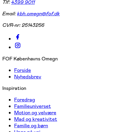
Tlf:
4399 9011
Email:
kbh.omegn@fof.dk
CVR-nr:
25143256
FOF Københavns Omegn
Forside
Nyhedsbrev
Inspiration
Foredrag
Familieuniverset
Motion og velvære
Mad og kreativitet
Familie og børn
Unge på vej