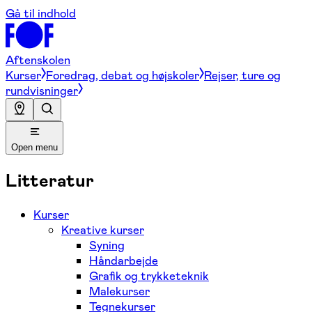
Gå til indhold
Aftenskolen
Kurser
Foredrag, debat og højskoler
Rejser, ture og
rundvisninger
Open menu
Litteratur
Kurser
Kreative kurser
Syning
Håndarbejde
Grafik og trykketeknik
Malekurser
Tegnekurser