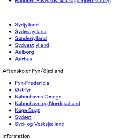
Randers-Favrskov-Mariagerfjord-Viborg
---
Sydjylland
Sydøstjylland
Sønderjylland
Sydvestjylland
Aalborg
Aarhus
Aftenskoler Fyn/Sjælland
Fyn-Fredericia
Østfyn
Københavns Omegn
København og Nordsjælland
Køge Bugt
Sydøst
Syd- og Vestsjælland
Information