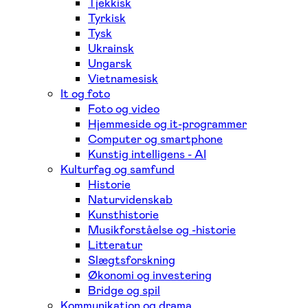
Tjekkisk
Tyrkisk
Tysk
Ukrainsk
Ungarsk
Vietnamesisk
It og foto
Foto og video
Hjemmeside og it-programmer
Computer og smartphone
Kunstig intelligens - AI
Kulturfag og samfund
Historie
Naturvidenskab
Kunsthistorie
Musikforståelse og -historie
Litteratur
Slægtsforskning
Økonomi og investering
Bridge og spil
Kommunikation og drama