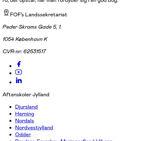
ro, der opstår, når man fordyber sig i en god bog.
FOF's Landssekretariat
Peder Skrams Gade 5, 1.
1054 København K
CVR-nr:
62531517
Aftenskoler Jylland
Djursland
Herning
Nordals
Nordvestjylland
Odder