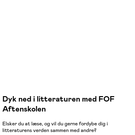
FOF Københavns Omegn
Se hold
Læseklub i Vallensbæk
Vallensbæk Strand
1 hold
Dyk ned i litteraturen med FOF
Aftenskolen
Elsker du at læse, og vil du gerne fordybe dig i
litteraturens verden sammen med andre?