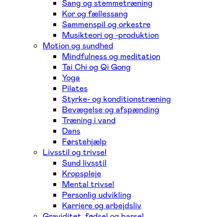
Sang og stemmetræning
Kor og fællessang
Sammenspil og orkestre
Musikteori og -produktion
Motion og sundhed
Mindfulness og meditation
Tai Chi og Qi Gong
Yoga
Pilates
Styrke- og konditionstræning
Bevægelse og afspænding
Træning i vand
Dans
Førstehjælp
Livsstil og trivsel
Sund livsstil
Kropspleje
Mental trivsel
Personlig udvikling
Karriere og arbejdsliv
Graviditet, fødsel og barsel