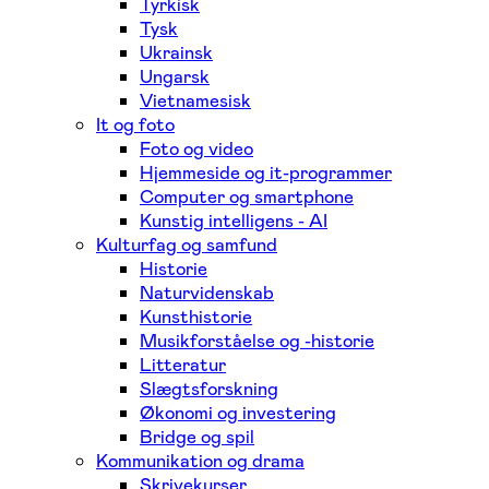
Tyrkisk
Tysk
Ukrainsk
Ungarsk
Vietnamesisk
It og foto
Foto og video
Hjemmeside og it-programmer
Computer og smartphone
Kunstig intelligens - AI
Kulturfag og samfund
Historie
Naturvidenskab
Kunsthistorie
Musikforståelse og -historie
Litteratur
Slægtsforskning
Økonomi og investering
Bridge og spil
Kommunikation og drama
Skrivekurser