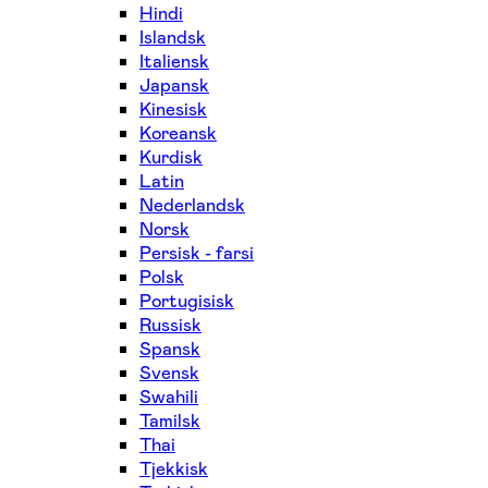
Hindi
Islandsk
Italiensk
Japansk
Kinesisk
Koreansk
Kurdisk
Latin
Nederlandsk
Norsk
Persisk - farsi
Polsk
Portugisisk
Russisk
Spansk
Svensk
Swahili
Tamilsk
Thai
Tjekkisk