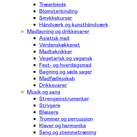
Træarbejde
Blomsterbinding
Smykkekurser
Håndværk og kunsthåndværk
Madlavning og drikkevarer
Asiatisk mad
Verdenskøkkenet
Madteknikker
Vegetarisk og vegansk
Fest- og hverdagsmad
Bagning og søde sager
Madfællesskab
Drikkevarer
Musik og sang
Strengeinstrumenter
Strygere
Blæsere
Trommer og percussion
Klaver og harmonika
Sang og stemmetræning