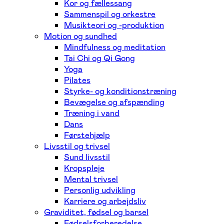
Kor og fællessang
Sammenspil og orkestre
Musikteori og -produktion
Motion og sundhed
Mindfulness og meditation
Tai Chi og Qi Gong
Yoga
Pilates
Styrke- og konditionstræning
Bevægelse og afspænding
Træning i vand
Dans
Førstehjælp
Livsstil og trivsel
Sund livsstil
Kropspleje
Mental trivsel
Personlig udvikling
Karriere og arbejdsliv
Graviditet, fødsel og barsel
Fødselsforberedelse