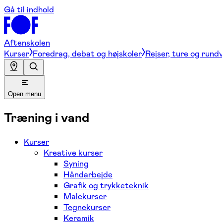
Gå til indhold
Aftenskolen
Kurser
Foredrag, debat og højskoler
Rejser, ture og rund
Open menu
Træning i vand
Kurser
Kreative kurser
Syning
Håndarbejde
Grafik og trykketeknik
Malekurser
Tegnekurser
Keramik