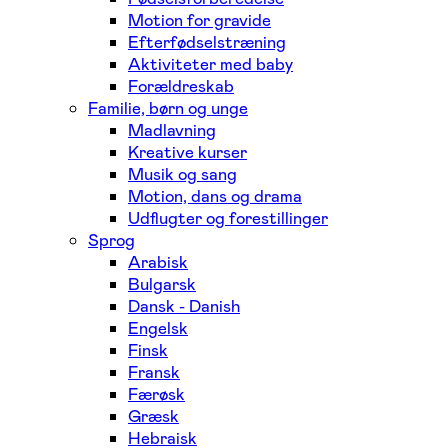
Motion for gravide
Efterfødselstræning
Aktiviteter med baby
Forældreskab
Familie, børn og unge
Madlavning
Kreative kurser
Musik og sang
Motion, dans og drama
Udflugter og forestillinger
Sprog
Arabisk
Bulgarsk
Dansk - Danish
Engelsk
Finsk
Fransk
Færøsk
Græsk
Hebraisk