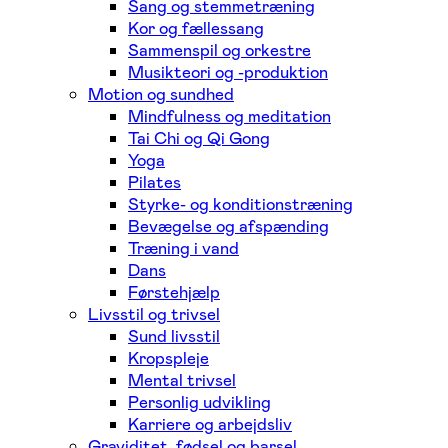
Sang og stemmetræning
Kor og fællessang
Sammenspil og orkestre
Musikteori og -produktion
Motion og sundhed
Mindfulness og meditation
Tai Chi og Qi Gong
Yoga
Pilates
Styrke- og konditionstræning
Bevægelse og afspænding
Træning i vand
Dans
Førstehjælp
Livsstil og trivsel
Sund livsstil
Kropspleje
Mental trivsel
Personlig udvikling
Karriere og arbejdsliv
Graviditet, fødsel og barsel