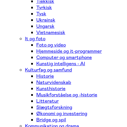
Tjekkisk
Tyrkisk
Tysk
Ukrainsk
Ungarsk
Vietnamesisk
It og foto
Foto og video
Hjemmeside og it-programmer
Computer og smartphone
Kunstig intelligens - AI
Kulturfag og samfund
Historie
Naturvidenskab
Kunsthistorie
Musikforståelse og -historie
Litteratur
Slægtsforskning
Økonomi og investering
Bridge og spil
Kommunikation og drama