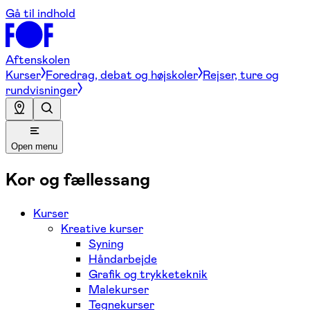
Gå til indhold
Aftenskolen
Kurser
Foredrag, debat og højskoler
Rejser, ture og
rundvisninger
Open menu
Kor og fællessang
Kurser
Kreative kurser
Syning
Håndarbejde
Grafik og trykketeknik
Malekurser
Tegnekurser