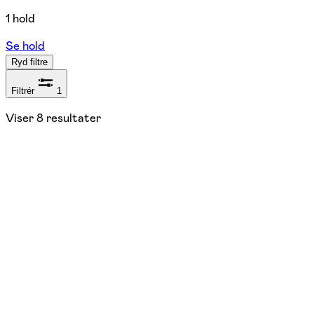
1 hold
Se hold
Ryd filtre
Filtrér
1
Viser
8
resultater