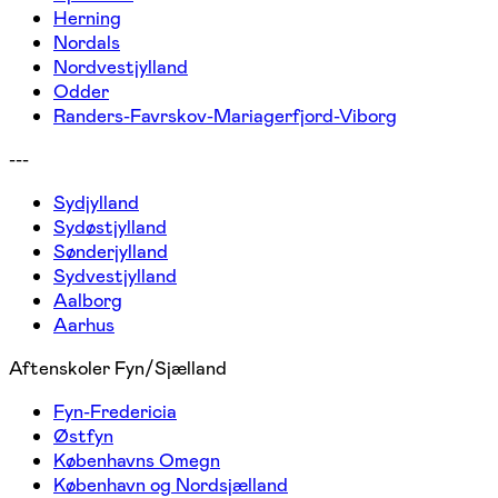
Herning
Nordals
Nordvestjylland
Odder
Randers-Favrskov-Mariagerfjord-Viborg
---
Sydjylland
Sydøstjylland
Sønderjylland
Sydvestjylland
Aalborg
Aarhus
Aftenskoler Fyn/Sjælland
Fyn-Fredericia
Østfyn
Københavns Omegn
København og Nordsjælland