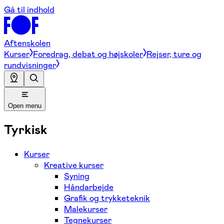
Gå til indhold
Aftenskolen
Kurser
Foredrag, debat og højskoler
Rejser, ture og
rundvisninger
Open menu
Tyrkisk
Kurser
Kreative kurser
Syning
Håndarbejde
Grafik og trykketeknik
Malekurser
Tegnekurser