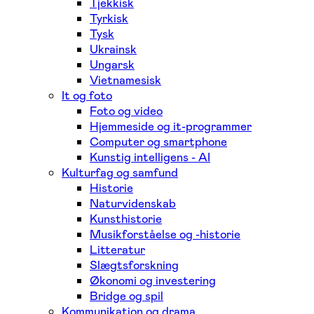
Tjekkisk
Tyrkisk
Tysk
Ukrainsk
Ungarsk
Vietnamesisk
It og foto
Foto og video
Hjemmeside og it-programmer
Computer og smartphone
Kunstig intelligens - AI
Kulturfag og samfund
Historie
Naturvidenskab
Kunsthistorie
Musikforståelse og -historie
Litteratur
Slægtsforskning
Økonomi og investering
Bridge og spil
Kommunikation og drama