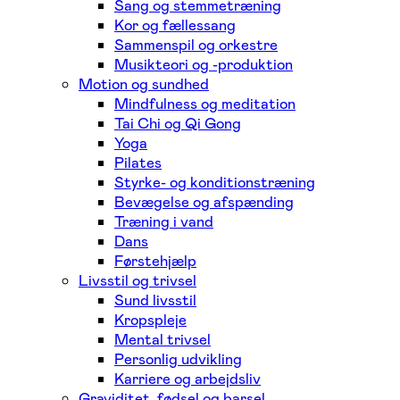
Sang og stemmetræning
Kor og fællessang
Sammenspil og orkestre
Musikteori og -produktion
Motion og sundhed
Mindfulness og meditation
Tai Chi og Qi Gong
Yoga
Pilates
Styrke- og konditionstræning
Bevægelse og afspænding
Træning i vand
Dans
Førstehjælp
Livsstil og trivsel
Sund livsstil
Kropspleje
Mental trivsel
Personlig udvikling
Karriere og arbejdsliv
Graviditet, fødsel og barsel