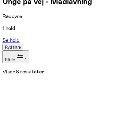
Unge på vej - Madlavning
Rødovre
1 hold
Se hold
Ryd filtre
Filtrér
1
Viser
8
resultater