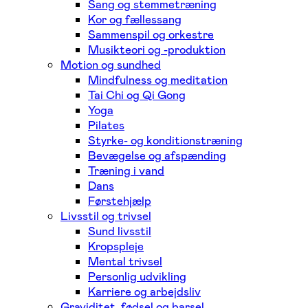
Sang og stemmetræning
Kor og fællessang
Sammenspil og orkestre
Musikteori og -produktion
Motion og sundhed
Mindfulness og meditation
Tai Chi og Qi Gong
Yoga
Pilates
Styrke- og konditionstræning
Bevægelse og afspænding
Træning i vand
Dans
Førstehjælp
Livsstil og trivsel
Sund livsstil
Kropspleje
Mental trivsel
Personlig udvikling
Karriere og arbejdsliv
Graviditet, fødsel og barsel