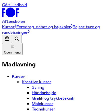
Gå til indhold
Aftenskolen
Kurser
Foredrag, debat og højskoler
Rejser, ture og
rundvisninger
Open menu
Madlavning
Kurser
Kreative kurser
Syning
Håndarbejde
Grafik og trykketeknik
Malekurser
Tegnekurser