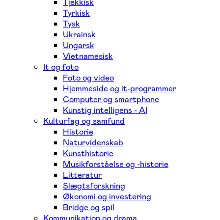
Tjekkisk
Tyrkisk
Tysk
Ukrainsk
Ungarsk
Vietnamesisk
It og foto
Foto og video
Hjemmeside og it-programmer
Computer og smartphone
Kunstig intelligens - AI
Kulturfag og samfund
Historie
Naturvidenskab
Kunsthistorie
Musikforståelse og -historie
Litteratur
Slægtsforskning
Økonomi og investering
Bridge og spil
Kommunikation og drama