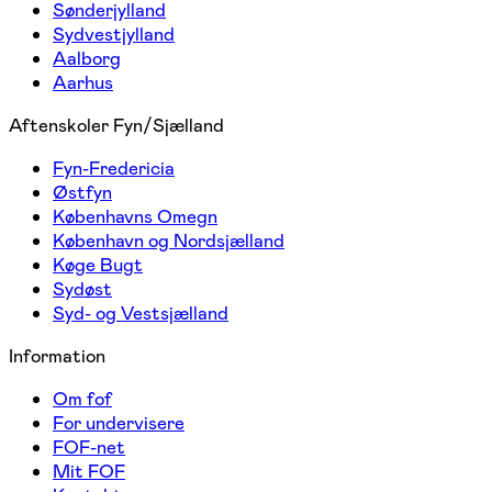
Sønderjylland
Sydvestjylland
Aalborg
Aarhus
Aftenskoler Fyn/Sjælland
Fyn-Fredericia
Østfyn
Københavns Omegn
København og Nordsjælland
Køge Bugt
Sydøst
Syd- og Vestsjælland
Information
Om fof
For undervisere
FOF-net
Mit FOF