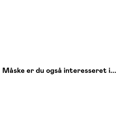
Jeg underviser i kunsten at lave hjemmelavede flødeboller – med fokus
på håndværk, kreativitet og masser af smag. Med erfaring fra Social
Foodies deler jeg mine bedste tips og teknikker, så du lærer at mestre
alt fra skum og chokolade til pynt og finish – og får en sjov, sød og
lærerig oplevelse.
Måske er du også interesseret i...