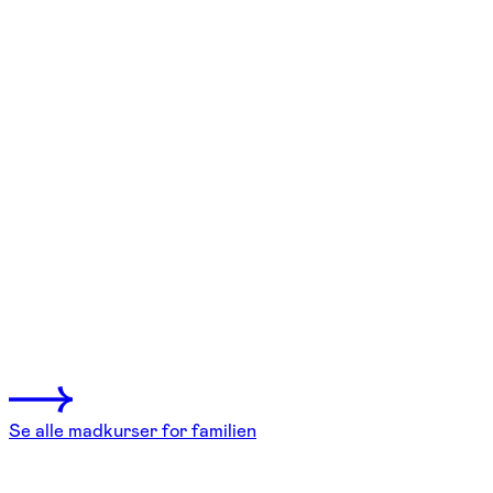
FOF København og Nordsjælland
Se hold
Vingummikursus – voksne og børn
fra 6 år
Farum
1 hold
Se alle madkurser for familien