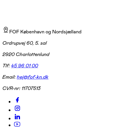
FOF København og Nordsjælland
Ordrupvej 60, 5. sal
2920 Charlottenlund
Tlf:
45 96 01 00
Email:
hej@fof-kn.dk
CVR-nr:
11707513