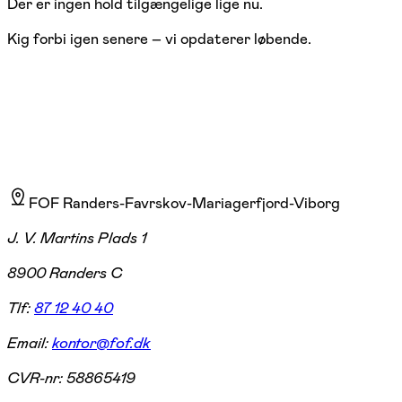
Der er ingen hold tilgængelige lige nu.
Kig forbi igen senere – vi opdaterer løbende.
FOF Randers-Favrskov-Mariagerfjord-Viborg
J. V. Martins Plads 1
8900 Randers C
Tlf:
87 12 40 40
Email:
kontor@fof.dk
CVR-nr:
58865419