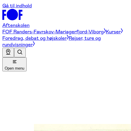
Gå til indhold
Aftenskolen
FOF Randers-Favrskov-Mariagerfjord-Viborg
Kurser
Foredrag, debat og højskoler
Rejser, ture og
rundvisninger
Open menu